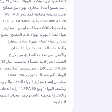
للتدفئة والتهوية وتكيف الهواء. - معدن الالواح
: يتم تصنيع أعمال مجاري الهواء من صفائح
صلب مجلفنة مطابقة لمقاييس ASTM A
653 and A 924 نوعية LOCK FORMING
بطبقة زنك G90 طبقا للمقاييس. - مجارى
هواء غطاء التهوية لهواء عادم المطبخ : تصنع
مجارى هواء غطاء التهوية لعادم المطبخ
والدعامات المستخدمة لإزالة الدخان
والأبخرة من معدات المطبخ، من ألاواح
الصلب الغير قابله للصدأ ذات سمك عيار 18
Gauge على الأقل . يتم تصميم أعمال مجارى
الهواء بالورشة بالتطابق مع SMACNA ”
مقاييس إنشاء مجارى الهواء للتدفئة والتهوية
وتكييف الهواء ” ومع NFPA 96 “إزالة الدخان
والأبخرة المحملة بالشحوم من معدات الطهو
التجارية”