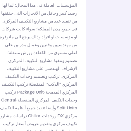
المؤسسات العاملة فى هذا المجال؛ لما لها
رصيد كبير وحافل من الانجازات التى حققتها
من تنفيذ عدد من مشاريع التكييف المركزى
فى جميع مدن المملكة؛ سواء كانت شركات
او مؤسسات او افراد وذلك يرجع الى ماتوفرة
من مهندسيين وفنيين وعمال مدربين على
اعلى مستوى من الكفاءة وورش متنقلة؛
تصميم وتنفيذ مشاريع التكييف المركزي .
الإشراف الهندسي على مشاريع التكييف
المركزي. تركيب وتصميم وحدات التكييف
المركزي “الدكت” المنفصلة تركيب التكييف
المركزي المدمجة-Package Unit تركيب
وحدات التكيف المركزي المنفصلة-Central
Split Units وأيضا تنفيذ جميع أنظمة التكييف
مركزي DX ووحدات-Chiller دراسات مشاري
تكييف مركزي وتقديم عروض أسعار تركيب