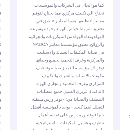
كما هو الحال في الشركات والمؤسسات
ا
تحتاج الي تكييف مركزي مما يحتاج لتوفير
ف
معايير لتنظيفها هذة المعايير تنطبق في
ا
تحقيق شروط خواص الهواء وجودة وسرعة
ا
الهواء ونقاء الهواء من الميكروبات والجراثيم
ا
والروائح. تطبق مؤسستنا معايير NADCA
ف
في صيانة المكيفات الشباك والاسبليت
و
والمركزية وغرف التجميد بجميع وحداتها.
و
توفر لك مؤسسة التمييز صيانة وتنظيف
ا
مكيفات الاسبلت والشباك والتكييف
ح
المركزي وغرف التجميد ومجاري الهواء
و
(الدكت). عزيزي العميل جميع متطلبات
و
التنظيف والصيانة من: - نوفر ورش متنقله
و
لتصلك اينما كنت. - يوجد بالمؤسسة أفضل
و
ع
خبراء وفنيين مدربين على تقديم أعمال
ش
تنظيف و غسيل المكيفات. - استراتيجية
ا